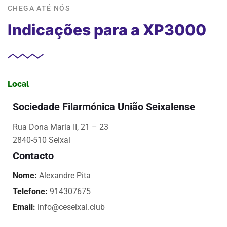
Sociedade Filarmónica União Seixalense
Rua Dona Maria II, 21 – 23
2840-510 Seixal
Contacto
Nome:
Alexandre Pita
Telefone:
914307675
Email:
info@ceseixal.club
Horário
Como chegar