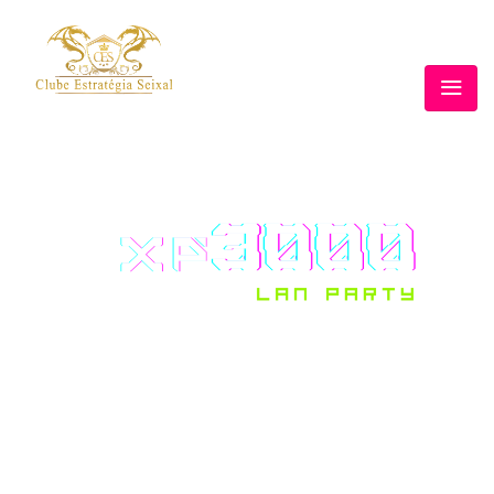
As LAN estão vivas. Traz PC, traz
amigos