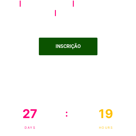
5 De Setembro
Seixal, Portugal
8ª Edição
INSCRIÇÃO
27
19
:
DAYS
HOURS