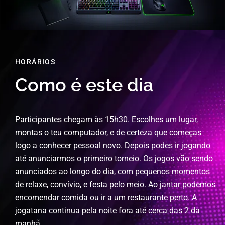
Participantes chegam às 15h30. Escolhes um lugar,
montas o teu computador, e de certeza que começas
logo a conhecer pessoal novo. Depois podes ir jogando
até anunciarmos o primeiro torneio. Os jogos vão sendo
anunciados ao longo do dia, com pequenos momentos
de relaxe, convívio, e festa pelo meio. Ao jantar podemos
encomendar comida ou ir a um restaurante perto. A
jogatana continua pela noite fora até cerca das 2 da
manhã.
PARTICIPAÇÃO
CUSTO DE PARTICIPAÇÃO