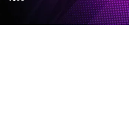
Público geral: 15€
Sócios da SUS e
membros do CES: 5€
CHEGA ATÉ NÓS
Indicações para a XP3000
Local