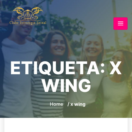
ETIQUETA:
X
WING
Home
/ x wing